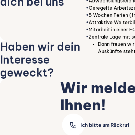
dich bei uns
•
Abwechslungsreiche
•
Geregelte Arbeitsz
•
5 Wochen Ferien (fr
•
Attraktive Weiterb
•
Mitarbeit in einer 
•
Zentrale Lage mit s
Haben wir dein
Dann freuen wi
Auskünfte steht
Interesse
geweckt?
Wir melde
Ihnen!
Ich bitte um Rückruf