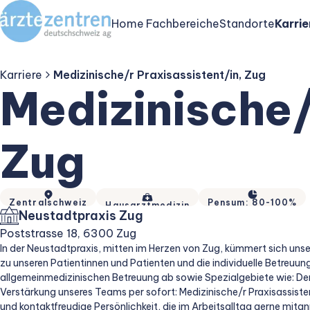
Home
Fachbereiche
Standorte
Karrie
Karriere
Medizinische/r Praxisassistent/in, Zug
Medizinische/
Zug
Zentralschweiz
Pensum: 80-100%
Hausarztmedizin
Neustadtpraxis Zug
Poststrasse 18, 6300 Zug
In der Neustadtpraxis, mitten im Herzen von Zug, kümmert sich uns
zu unseren Patientinnen und Patienten und die individuelle Betreuu
allgemeinmedizinischen Betreuung ab sowie Spezialgebiete wie: De
Verstärkung unseres Teams per sofort: Medizinische/r Praxisassiste
und kontaktfreudige Persönlichkeit, die im Arbeitsalltag gerne mita