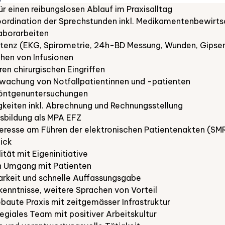
r einen reibungslosen Ablauf im Praxisalltag
oordination der Sprechstunden inkl. Medikamentenbewirt
aborarbeiten
tenz (EKG, Spirometrie, 24h-BD Messung, Wunden, Gipsen
hen von Infusionen
ren chirurgischen Eingriffen
wachung von Notfallpatientinnen und -patienten
Röntgenuntersuchungen
gkeiten inkl. Abrechnung und Rechnungsstellung
bildung als MPA EFZ
teresse am Führen der elektronischen Patientenakten (SM
ick
ät mit Eigeninitiative
n Umgang mit Patienten
tbarkeit und schnelle Auffassungsgabe
enntnisse, weitere Sprachen von Vorteil
aute Praxis mit zeitgemässer Infrastruktur
legiales Team mit positiver Arbeitskultur