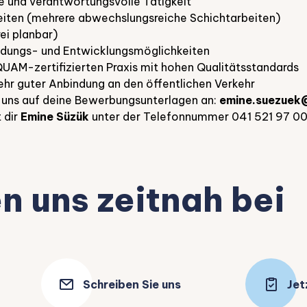
 und verantwortungsvolle Tätigkeit
eiten (mehrere abwechslungsreiche Schichtarbeiten)
ei planbar)
ildungs- und Entwicklungsmöglichkeiten
EQUAM-zertifizierten Praxis mit hohen Qualitätsstandards
ehr guter Anbindung an den öffentlichen Verkehr
r uns auf deine Bewerbungsunterlagen an:
emine.suezuek
 dir
Emine Süzük
unter der Telefonnummer 041 521 97 00
n uns zeitnah bei
Schreiben Sie uns
Jet