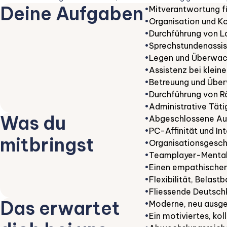
Deine Aufgaben
•
Mitverantwortung fü
•
Organisation und K
•
Durchführung von L
•
Sprechstundenassis
•
Legen und Überwac
•
Assistenz bei kleine
•
Betreuung und Über
•
Durchführung von 
•
Administrative Täti
Was du
•
Abgeschlossene Aus
•
PC-Affinität und In
mitbringst
•
Organisationsgesch
•
Teamplayer-Mentalit
•
Einen empathische
•
Flexibilität, Belas
•
Fliessende Deutschk
Das erwartet
•
Moderne, neu ausgeb
•
Ein motiviertes, kol