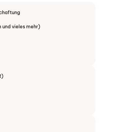
schaftung
 und vieles mehr)
R)