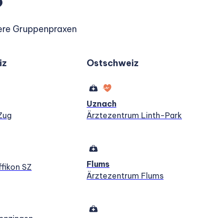
?
ere Gruppenpraxen
iz
Ostschweiz
Uznach
Zug
Ärztezentrum Linth-Park
Flums
ffikon SZ
Ärztezentrum Flums